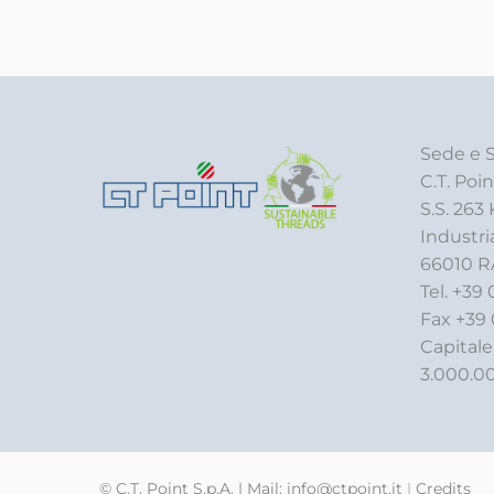
Sede e S
C.T. Poin
S.S. 263
Industri
66010 R
Tel. +39 
Fax +39
Capitale
3.000.00
© C.T. Point S.p.A. | Mail:
info@ctpoint.it
|
Credits