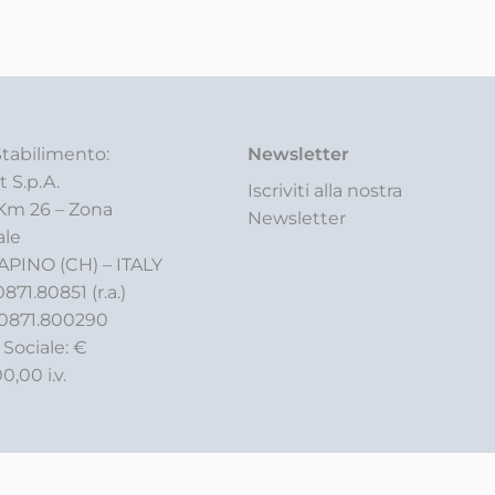
tabilimento:
Newsletter
t S.p.A.
Iscriviti alla nostra
 Km 26 – Zona
Newsletter
ale
APINO (CH) – ITALY
0871.80851 (r.a.)
 0871.800290
 Sociale: €
0,00 i.v.