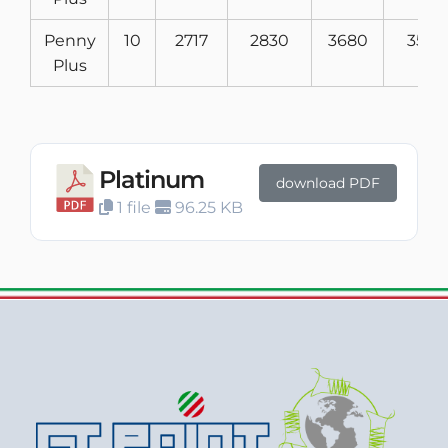
Penny
10
2717
2830
3680
3530
Plus
Platinum
download PDF
1 file
96.25 KB