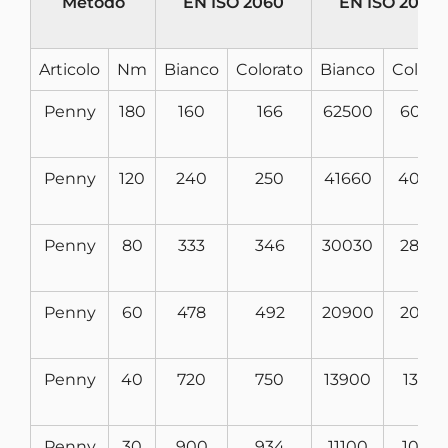
Metodo
EN ISO 2060
EN ISO 2060
Articolo
­Nm
Bianco
Colorato
Bianco
Colora
Penny
180
160
166
62500
6024
Penny
120
240
250
41660
4000
Penny
80
333
346
30030
2890
Penny
60
478
492
20900
2030
Penny
40
720
750
13900
1330
Penny
30
900
934
11100
1070