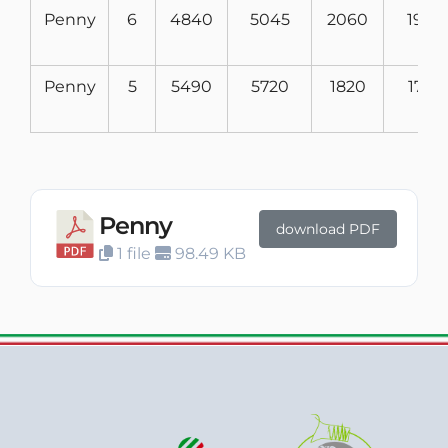
Penny
6
4840
5045
2060
1980
Penny
5
5490
5720
1820
1750
Penny
download PDF
1 file
98.49 KB