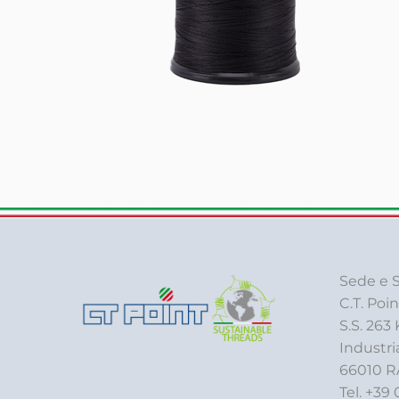
Sede e S
C.T. Poin
S.S. 263
Industri
66010 R
Tel. +39 