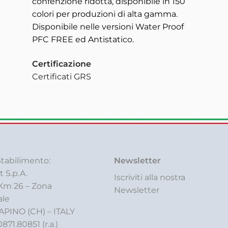
confenzione ridotta, disponibile in 150
colori per produzioni di alta gamma.
Disponibile nelle versioni Water Proof
PFC FREE ed Antistatico.
Certificazione
Certificati GRS
tabilimento:
Newsletter
t S.p.A.
Iscriviti alla nostra
 Km 26 – Zona
Newsletter
ale
APINO (CH) – ITALY
0871.80851 (r.a.)