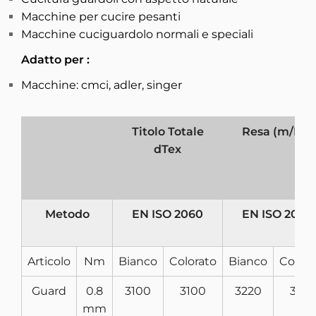
Macchine per cucire pesanti
Macchine cuciguardolo normali e speciali
Adatto per :
Macchine: cmci, adler, singer
Titolo Totale
Resa (m/Kg)
dTex
Metodo
EN ISO 2060
EN ISO 2060
Articolo
­Nm
Bianco
Colorato
Bianco
Colora
Guard
0.8
3100
3100
3220
322
mm