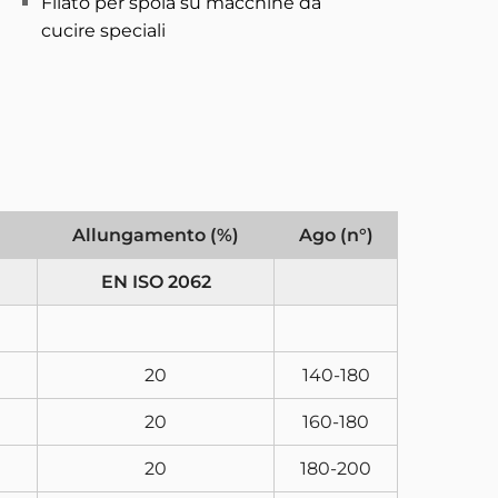
Filato per spola su macchine da
cucire speciali
Allungamento (%)
Ago (n°)
EN ISO 2062
20
140-180
20
160-180
20
180-200