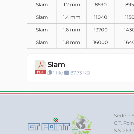
Slam
1.2 mm
8590
89
Slam
1.4 mm
11040
115
Slam
1.6 mm
13700
143
Slam
1.8 mm
16000
164
Slam
1 file
87.73 KB
Sede e S
C.T. Poin
S.S. 263