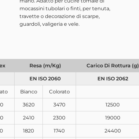
mano. Adatto per cucire tomaie di
mocassini tubolari o finti, per tenuta,
travette o decorazione di scarpe,
guardoli, valigeria e vele.
Tex
Resa (m/Kg)
Carico Di Rottura (g)
EN ISO 2060
EN ISO 2062
ato
Bianco
Colorato
80
3620
3470
12500
20
2410
2300
19000
50
1820
1740
24400