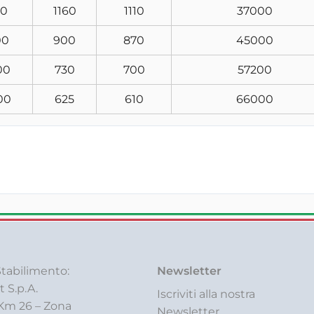
50
1160
1110
37000
00
900
870
45000
00
730
700
57200
00
625
610
66000
tabilimento:
Newsletter
t S.p.A.
Iscriviti alla nostra
 Km 26 – Zona
Newsletter