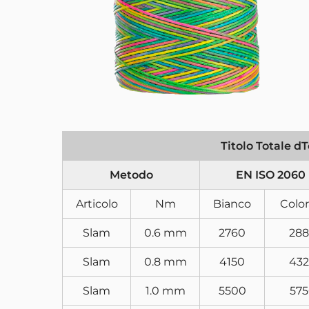
Titolo Totale d
Metodo
EN ISO 2060
Articolo
­Nm
Bianco
Color
Slam
0.6 mm
2760
28
Slam
0.8 mm
4150
43
Slam
1.0 mm
5500
57